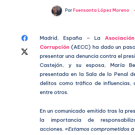
Por
Fuensanta López Moreno
Compartir
Madrid, España – La
Asociació
Corrupción
(AECC) ha dado un paso a
en
Compartir
presentar una denuncia contra el pre
Facebook
en
Castejón, y su esposa, María B
presentada en la Sala de lo Penal d
Twitter
delitos como tráfico de influencias,
entre otros.
En un comunicado emitido tras la pre
la importancia de responsabil
acciones.
«Estamos comprometidos a 