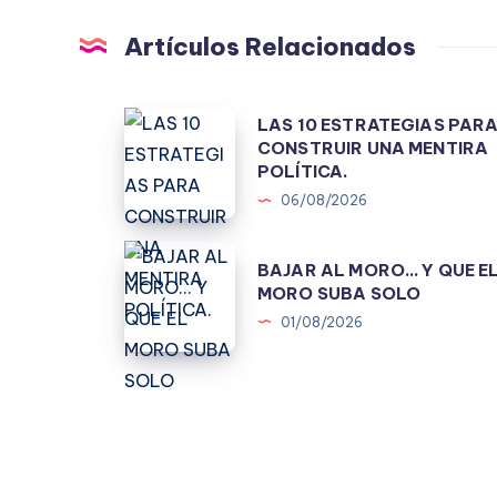
Artículos Relacionados
LAS
LAS 10 ESTRATEGIAS PAR
CONSTRUIR UNA MENTIRA
10
POLÍTICA.
ESTRATEGIAS
06/08/2026
PARA
CONSTRUIR
BAJAR
BAJAR AL MORO… Y QUE E
UNA
AL
MORO SUBA SOLO
MENTIRA
MORO…
01/08/2026
POLÍTICA.
Y
QUE
EL
MORO
SUBA