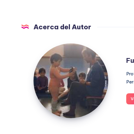
Acerca del Autor
Fuensanta
López
Fu
Moreno
Pro
Per
V