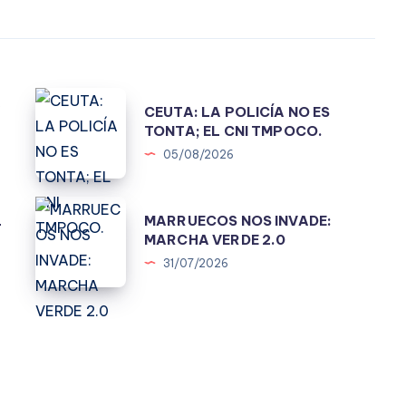
CEUTA:
A
CEUTA: LA POLICÍA NO ES
LA
TONTA; EL CNI TMPOCO.
POLICÍA
05/08/2026
NO
ES
MARRUECOS
L
MARRUECOS NOS INVADE:
TONTA;
NOS
MARCHA VERDE 2.0
EL
INVADE:
31/07/2026
CNI
MARCHA
TMPOCO.
VERDE
2.0