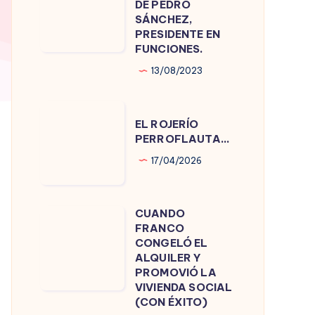
DE PEDRO
DE
SÁNCHEZ,
PRESIDENTE EN
PEDRO
FUNCIONES.
SÁNCHEZ,
13/08/2023
PRESIDENTE
EN
EL
FUNCIONES.
EL ROJERÍO
ROJERÍO
PERROFLAUTA…
PERROFLAUTA…
17/04/2026
CUANDO
CUANDO
FRANCO
FRANCO
CONGELÓ EL
CONGELÓ
ALQUILER Y
PROMOVIÓ LA
EL
VIVIENDA SOCIAL
ALQUILER
(CON ÉXITO)
Y