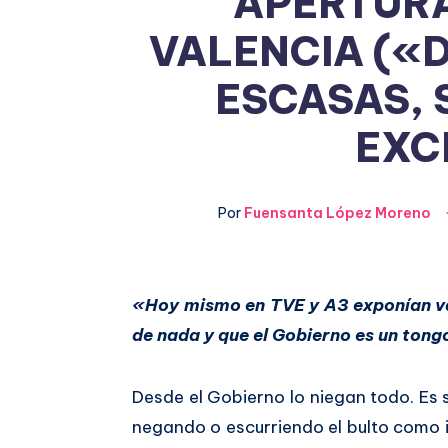
APERTURA
VALENCIA («
ESCASAS, 
EXC
Por
Fuensanta López Moreno
Compartir
«Hoy mismo en TVE y A3 exponían va
de nada y que el Gobierno es un ton
en
Compartir
Facebook
en
Desde el Gobierno lo niegan todo. Es 
negando o escurriendo el bulto como 
Twitter