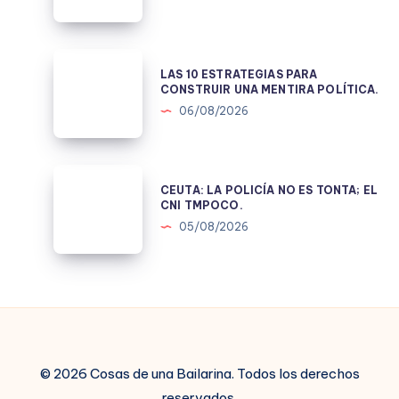
DE
JUICIO
LAS
LAS 10 ESTRATEGIAS PARA
10
CONSTRUIR UNA MENTIRA POLÍTICA.
ESTRATEGIAS
06/08/2026
PARA
CONSTRUIR
UNA
CEUTA:
CEUTA: LA POLICÍA NO ES TONTA; EL
MENTIRA
LA
CNI TMPOCO.
POLÍTICA.
POLICÍA
05/08/2026
NO
ES
TONTA;
EL
CNI
TMPOCO.
© 2026 Cosas de una Bailarina. Todos los derechos
reservados.