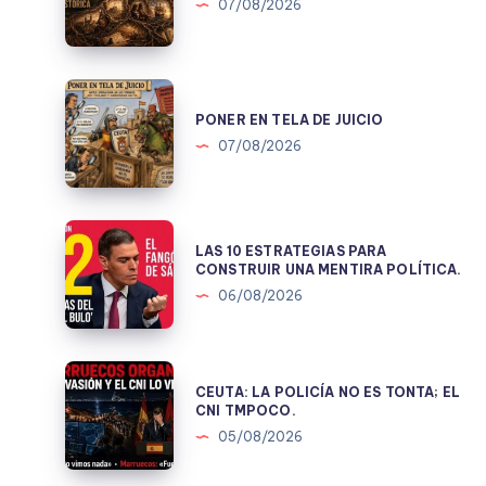
NACIÓ
07/08/2026
EN
1978.
PONER
EN
PONER EN TELA DE JUICIO
TELA
07/08/2026
DE
JUICIO
LAS
LAS 10 ESTRATEGIAS PARA
10
CONSTRUIR UNA MENTIRA POLÍTICA.
ESTRATEGIAS
06/08/2026
PARA
CONSTRUIR
UNA
CEUTA:
CEUTA: LA POLICÍA NO ES TONTA; EL
MENTIRA
LA
CNI TMPOCO.
POLÍTICA.
POLICÍA
05/08/2026
NO
ES