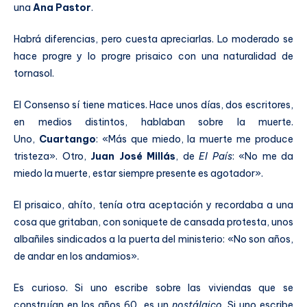
una
Ana Pastor
.
Habrá diferencias, pero cuesta apreciarlas. Lo moderado se
hace progre y lo progre prisaico con una naturalidad de
tornasol.
El Consenso sí tiene matices. Hace unos días, dos escritores,
en medios distintos, hablaban sobre la muerte.
Uno,
Cuartango
: «Más que miedo, la muerte me produce
tristeza». Otro,
Juan José Millás
, de
El País
: «No me da
miedo la muerte, estar siempre presente es agotador».
El prisaico, ahíto, tenía otra aceptación y recordaba a una
cosa que gritaban, con soniquete de cansada protesta, unos
albañiles sindicados a la puerta del ministerio: «No son años,
de andar en los andamios».
Es curioso. Si uno escribe sobre las viviendas que se
construían en los años 60, es un
nostálgico
. Si uno escribe