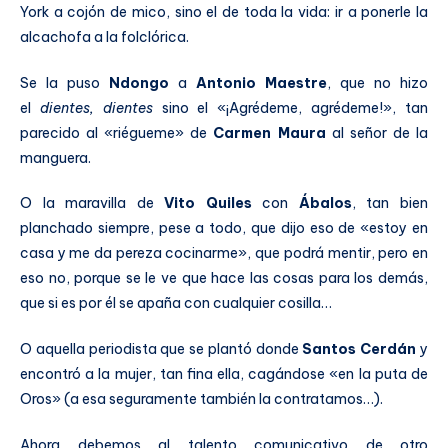
York a cojón de mico, sino el de toda la vida: ir a ponerle la
alcachofa a la folclórica.
Se la puso
Ndongo
a
Antonio Maestre
, que no hizo
el
dientes, dientes
sino el «¡Agrédeme, agrédeme!», tan
parecido al «riégueme» de
Carmen Maura
al señor de la
manguera.
O la maravilla de
Vito Quiles
con
Ábalos
, tan bien
planchado siempre, pese a todo, que dijo eso de «estoy en
casa y me da pereza cocinarme», que podrá mentir, pero en
eso no, porque se le ve que hace las cosas para los demás,
que si es por él se apaña con cualquier cosilla…
O aquella periodista que se plantó donde
Santos Cerdán
y
encontró a la mujer, tan fina ella, cagándose «en la puta de
Oros» (a esa seguramente también la contratamos…).
Ahora debemos al talento comunicativo de otro