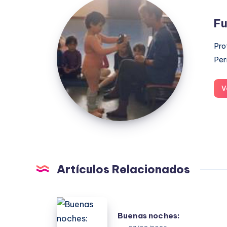
Fuensanta
López
Fu
Moreno
Pro
Per
V
Artículos Relacionados
Buenas
Buenas noches:
noches: