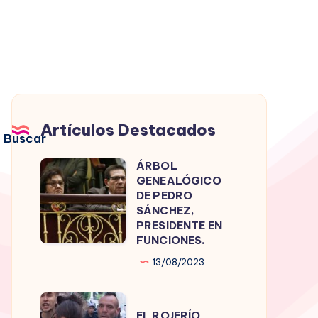
Artículos Destacados
Buscar
ÁRBOL
ÁRBOL
GENEALÓGICO
GENEALÓGICO
DE PEDRO
DE
SÁNCHEZ,
PRESIDENTE EN
PEDRO
FUNCIONES.
SÁNCHEZ,
13/08/2023
PRESIDENTE
EN
EL
FUNCIONES.
EL ROJERÍO