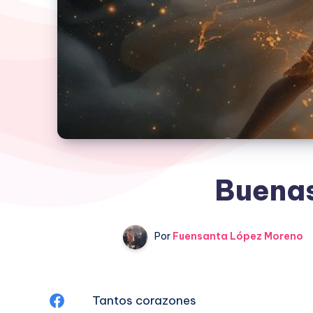
Buenas
Por
Fuensanta López Moreno
Compartir
Tantos corazones