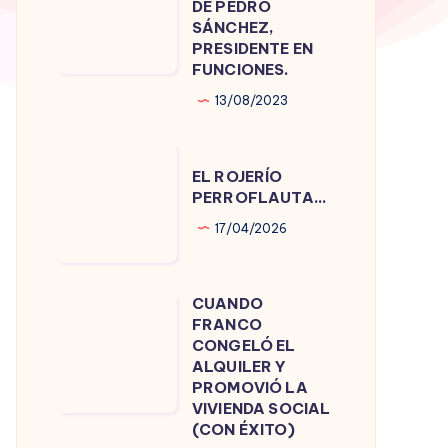
DE PEDRO
DE
SÁNCHEZ,
PRESIDENTE EN
PEDRO
FUNCIONES.
SÁNCHEZ,
13/08/2023
PRESIDENTE
EN
EL
FUNCIONES.
EL ROJERÍO
ROJERÍO
PERROFLAUTA…
PERROFLAUTA…
17/04/2026
CUANDO
CUANDO
FRANCO
FRANCO
CONGELÓ EL
CONGELÓ
ALQUILER Y
PROMOVIÓ LA
EL
VIVIENDA SOCIAL
ALQUILER
(CON ÉXITO)
Y