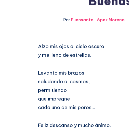
Buenas
Por
Fuensanta López Moreno
Compartir
Alzo mis ojos al cielo oscuro
y me lleno de estrellas.
en
Compartir
Facebook
en
Levanto mis brazos
saludando al cosmos,
Twitter
permitiendo
que impregne
cada uno de mis poros…
Feliz descanso y mucho ánimo.