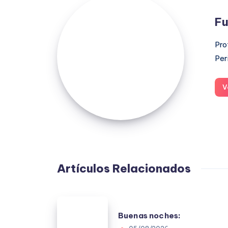
López
Fu
Moreno
Pro
Per
V
Artículos Relacionados
Buenas
Buenas noches:
noches: