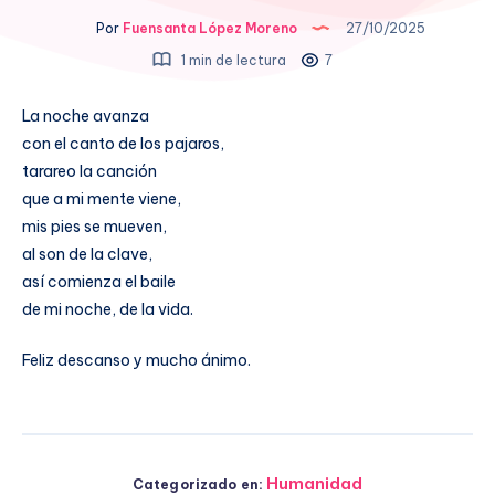
Por
Fuensanta López Moreno
27/10/2025
1 min de lectura
7
La noche avanza
con el canto de los pajaros,
tarareo la canción
que a mi mente viene,
mis pies se mueven,
al son de la clave,
así comienza el baile
de mi noche, de la vida.
Feliz descanso y mucho ánimo.
Humanidad
Categorizado en: