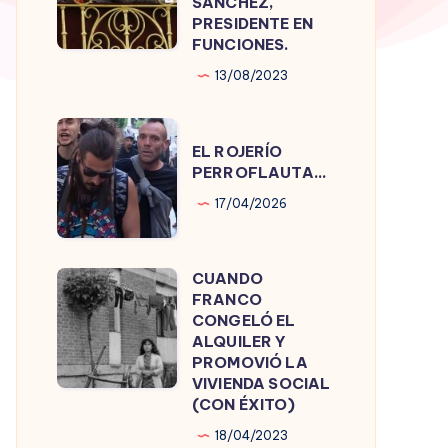
SÁNCHEZ,
PRESIDENTE EN
PEDRO
FUNCIONES.
SÁNCHEZ,
13/08/2023
PRESIDENTE
EN
EL
FUNCIONES.
EL ROJERÍO
ROJERÍO
PERROFLAUTA…
PERROFLAUTA…
17/04/2026
CUANDO
CUANDO
FRANCO
FRANCO
CONGELÓ EL
CONGELÓ
ALQUILER Y
PROMOVIÓ LA
EL
VIVIENDA SOCIAL
ALQUILER
(CON ÉXITO)
Y
18/04/2023