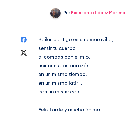
Por
Fuensanta López Moreno
Compartir
Bailar contigo es una maravilla,
sentir tu cuerpo
en
Compartir
al compas con el mío,
Facebook
en
unir nuestros corazón
en un mismo tiempo,
Twitter
en un mismo latir…
con un mismo son.
Feliz tarde y mucho ánimo.