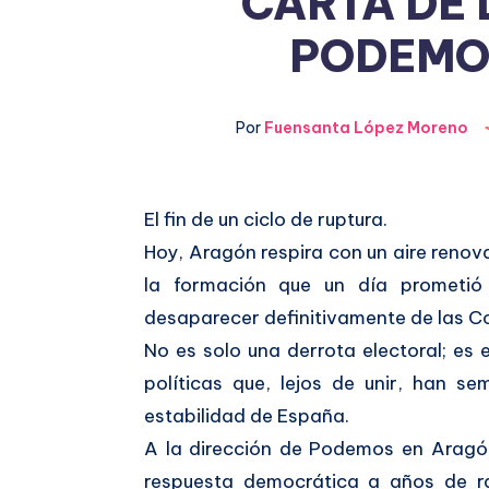
CARTA DE 
PODEMO
Por
Fuensanta López Moreno
El fin de un ciclo de ruptura.
Compartir
Hoy, Aragón respira con un aire renova
en
Compartir
la formación que un día prometió 
Facebook
desaparecer definitivamente de las C
en
No es solo una derrota electoral; es 
Twitter
políticas que, lejos de unir, han s
estabilidad de España.
A la dirección de Podemos en Aragón:
respuesta democrática a años de r