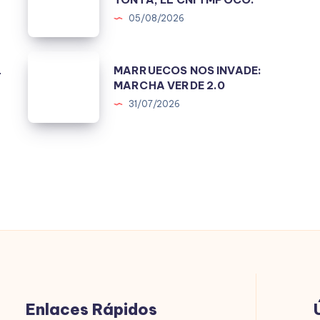
POLICÍA
05/08/2026
NO
ES
MARRUECOS
L
MARRUECOS NOS INVADE:
TONTA;
NOS
MARCHA VERDE 2.0
EL
INVADE:
31/07/2026
CNI
MARCHA
TMPOCO.
VERDE
2.0
Enlaces Rápidos