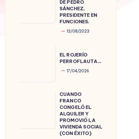
DE PEDRO
DE
SÁNCHEZ,
PRESIDENTE EN
PEDRO
FUNCIONES.
SÁNCHEZ,
13/08/2023
PRESIDENTE
EN
EL
FUNCIONES.
EL ROJERÍO
ROJERÍO
PERROFLAUTA…
PERROFLAUTA…
17/04/2026
CUANDO
CUANDO
FRANCO
FRANCO
CONGELÓ EL
CONGELÓ
ALQUILER Y
PROMOVIÓ LA
EL
VIVIENDA SOCIAL
ALQUILER
(CON ÉXITO)
Y