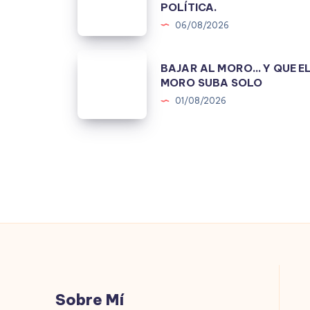
POLÍTICA.
ESTRATEGIAS
06/08/2026
PARA
CONSTRUIR
BAJAR
BAJAR AL MORO… Y QUE E
UNA
AL
MORO SUBA SOLO
MENTIRA
MORO…
01/08/2026
POLÍTICA.
Y
QUE
EL
MORO
SUBA
SOLO
Sobre Mí