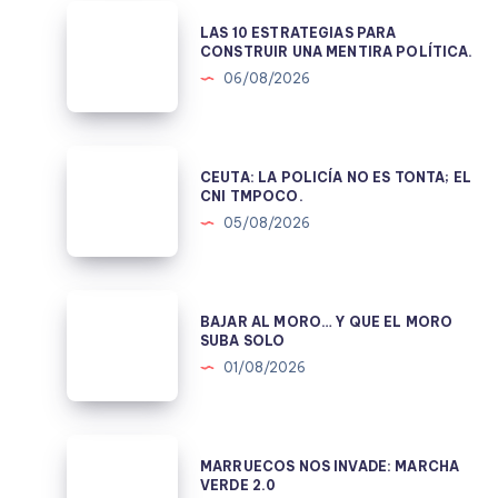
LAS
LAS 10 ESTRATEGIAS PARA
10
CONSTRUIR UNA MENTIRA POLÍTICA.
ESTRATEGIAS
06/08/2026
PARA
CONSTRUIR
UNA
CEUTA:
CEUTA: LA POLICÍA NO ES TONTA; EL
MENTIRA
LA
CNI TMPOCO.
POLÍTICA.
POLICÍA
05/08/2026
NO
ES
TONTA;
BAJAR
BAJAR AL MORO… Y QUE EL MORO
EL
AL
SUBA SOLO
CNI
MORO…
01/08/2026
TMPOCO.
Y
QUE
EL
MARRUECOS
MARRUECOS NOS INVADE: MARCHA
MORO
NOS
VERDE 2.0
SUBA