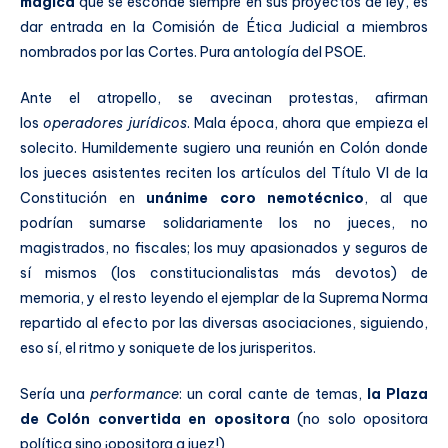
mágica
que se esconde siempre en sus proyectos de ley, es
dar entrada en la Comisión de Ética Judicial a miembros
nombrados por las Cortes. Pura antología del PSOE.
Ante el atropello, se avecinan protestas, afirman
los
operadores jurídicos
. Mala época, ahora que empieza el
solecito. Humildemente sugiero una reunión en Colón donde
los jueces asistentes reciten los artículos del Título VI de la
Constitución en
unánime coro nemotécnico
, al que
podrían sumarse solidariamente los no jueces, no
magistrados, no fiscales; los muy apasionados y seguros de
sí mismos (los constitucionalistas más devotos) de
memoria, y el resto leyendo el ejemplar de la Suprema Norma
repartido al efecto por las diversas asociaciones, siguiendo,
eso sí, el ritmo y soniquete de los jurisperitos.
Sería una
performance
: un coral cante de temas,
la Plaza
de Colón convertida en opositora
(no solo opositora
política sino ¡opositora a juez!)