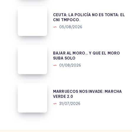
CONSTRUIR
UNA
CEUTA:
CEUTA: LA POLICÍA NO ES TONTA; EL
MENTIRA
LA
CNI TMPOCO.
POLÍTICA.
POLICÍA
05/08/2026
NO
ES
TONTA;
BAJAR
BAJAR AL MORO… Y QUE EL MORO
EL
AL
SUBA SOLO
CNI
MORO…
01/08/2026
TMPOCO.
Y
QUE
EL
MARRUECOS
MARRUECOS NOS INVADE: MARCHA
MORO
NOS
VERDE 2.0
SUBA
INVADE:
31/07/2026
SOLO
MARCHA
VERDE
2.0