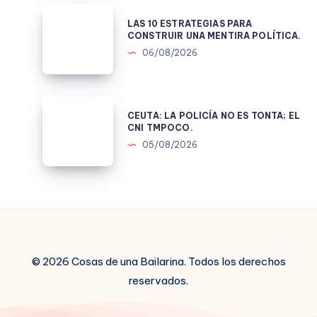
LAS
LAS 10 ESTRATEGIAS PARA
10
CONSTRUIR UNA MENTIRA POLÍTICA.
ESTRATEGIAS
06/08/2026
PARA
CONSTRUIR
UNA
CEUTA:
CEUTA: LA POLICÍA NO ES TONTA; EL
MENTIRA
LA
CNI TMPOCO.
POLÍTICA.
POLICÍA
05/08/2026
NO
ES
TONTA;
EL
CNI
TMPOCO.
© 2026 Cosas de una Bailarina. Todos los derechos
reservados.