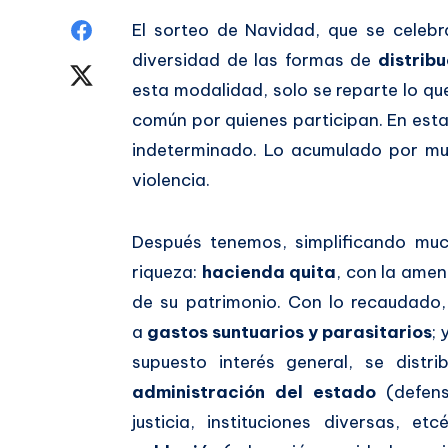
Compartir
El sorteo de Navidad, que se celeb
diversidad de las formas de
distrib
en
Compartir
esta modalidad, solo se reparte lo qu
Facebook
en
común por quienes participan. En esta
indeterminado. Lo acumulado por m
Twitter
violencia.
Después tenemos, simplificando muc
riqueza:
hacienda quita
, con la amen
de su patrimonio. Con lo recaudado
a
gastos suntuarios y parasitarios
;
supuesto interés general, se dist
administración del estado
(defensa
justicia, instituciones diversas, e