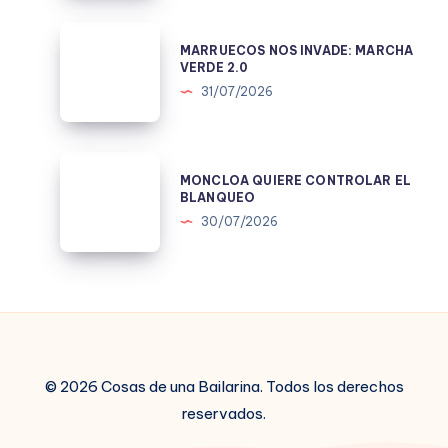
QUE
EL
MARRUECOS
MARRUECOS NOS INVADE: MARCHA
MORO
NOS
VERDE 2.0
SUBA
INVADE:
31/07/2026
SOLO
MARCHA
VERDE
2.0
MONCLOA
MONCLOA QUIERE CONTROLAR EL
QUIERE
BLANQUEO
CONTROLAR
30/07/2026
EL
BLANQUEO
© 2026 Cosas de una Bailarina. Todos los derechos
reservados.