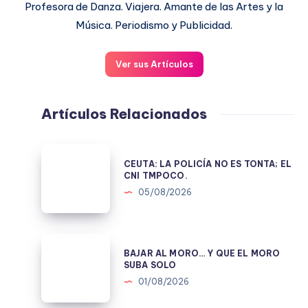
Profesora de Danza. Viajera. Amante de las Artes y la
Música. Periodismo y Publicidad.
Ver sus Artículos
Artículos Relacionados
CEUTA:
CEUTA: LA POLICÍA NO ES TONTA; EL
LA
CNI TMPOCO.
POLICÍA
05/08/2026
NO
ES
TONTA;
BAJAR
BAJAR AL MORO… Y QUE EL MORO
EL
AL
SUBA SOLO
CNI
MORO…
01/08/2026
TMPOCO.
Y