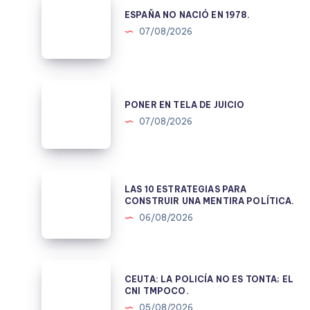
NO
ESPAÑA NO NACIÓ EN 1978.
NACIÓ
07/08/2026
EN
1978.
PONER
EN
PONER EN TELA DE JUICIO
TELA
07/08/2026
DE
JUICIO
LAS
LAS 10 ESTRATEGIAS PARA
10
CONSTRUIR UNA MENTIRA POLÍTICA.
ESTRATEGIAS
06/08/2026
PARA
CONSTRUIR
UNA
CEUTA:
CEUTA: LA POLICÍA NO ES TONTA; EL
MENTIRA
LA
CNI TMPOCO.
POLÍTICA.
POLICÍA
05/08/2026