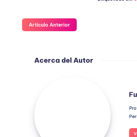
Artículo Anterior
Acerca del Autor
Fuensanta
López
Fu
Moreno
Pro
Per
V