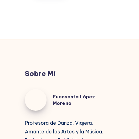
QUE
EL
MORO
SUBA
SOLO
Sobre Mí
Fuensanta
Fuensanta López
López
Moreno
Moreno
Profesora de Danza. Viajera.
Amante de las Artes y la Música.