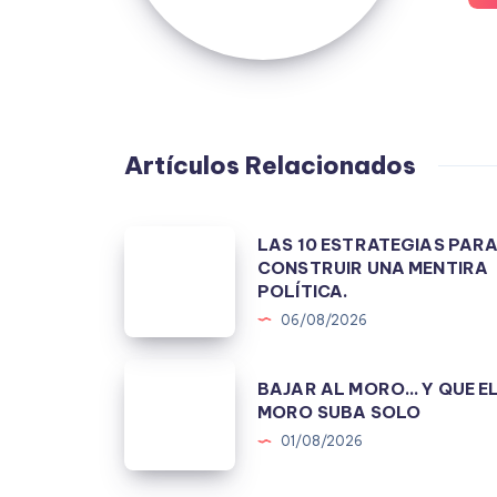
Artículos Relacionados
LAS
LAS 10 ESTRATEGIAS PAR
CONSTRUIR UNA MENTIRA
10
POLÍTICA.
ESTRATEGIAS
06/08/2026
PARA
CONSTRUIR
BAJAR
BAJAR AL MORO… Y QUE E
UNA
AL
MORO SUBA SOLO
MENTIRA
MORO…
01/08/2026
POLÍTICA.
Y