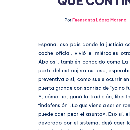
QUE CONTIN
Por
Fuensanta López Moreno
España, ese país donde la justicia 
Compartir
coche oficial, vivió el miércoles ot
en
Compartir
Ábalos”, también conocido como La 
Facebook
parte del extranjero curioso, esperaba
en
preventiva o si, como suele ocurrir en
Twitter
puerta grande con sonrisa de “yo no fu
Y, cómo no, ganó la tradición, libert
“indefensión”. Lo que viene a ser en 
puede caer peor el asunto». Eso sí, e
devorado por el sistema, dejó caer 