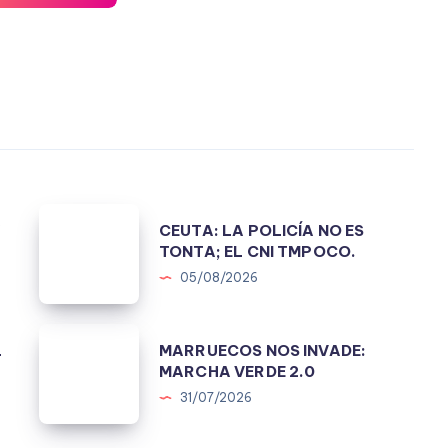
CEUTA:
A
CEUTA: LA POLICÍA NO ES
LA
TONTA; EL CNI TMPOCO.
POLICÍA
05/08/2026
NO
ES
MARRUECOS
L
MARRUECOS NOS INVADE:
TONTA;
NOS
MARCHA VERDE 2.0
EL
INVADE:
31/07/2026
CNI
MARCHA
TMPOCO.