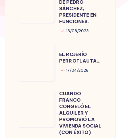
DE PEDRO
DE
SÁNCHEZ,
PRESIDENTE EN
PEDRO
FUNCIONES.
SÁNCHEZ,
13/08/2023
PRESIDENTE
EN
EL
FUNCIONES.
EL ROJERÍO
ROJERÍO
PERROFLAUTA…
PERROFLAUTA…
17/04/2026
CUANDO
CUANDO
FRANCO
FRANCO
CONGELÓ EL
CONGELÓ
ALQUILER Y
PROMOVIÓ LA
EL
VIVIENDA SOCIAL
ALQUILER
(CON ÉXITO)
Y