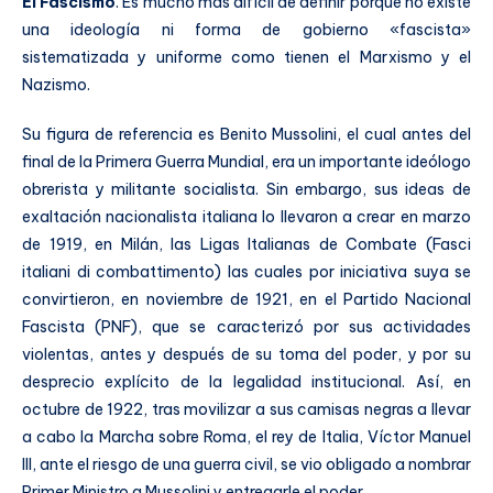
El Fascismo
. Es mucho más difícil de definir porque no existe
una ideología ni forma de gobierno «fascista»
sistematizada y uniforme como tienen el Marxismo y el
Nazismo.
Su figura de referencia es Benito Mussolini, el cual antes del
final de la Primera Guerra Mundial, era un importante ideólogo
obrerista y militante socialista. Sin embargo, sus ideas de
exaltación nacionalista italiana lo llevaron a crear en marzo
de 1919, en Milán, las Ligas Italianas de Combate (Fasci
italiani di combattimento) las cuales por iniciativa suya se
convirtieron, en noviembre de 1921, en el Partido Nacional
Fascista (PNF), que se caracterizó por sus actividades
violentas, antes y después de su toma del poder, y por su
desprecio explícito de la legalidad institucional. Así, en
octubre de 1922, tras movilizar a sus camisas negras a llevar
a cabo la Marcha sobre Roma, el rey de Italia, Víctor Manuel
III, ante el riesgo de una guerra civil, se vio obligado a nombrar
Primer Ministro a Mussolini y entregarle el poder.