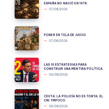
NO
ESPAÑA NO NACIÓ EN 1978.
NACIÓ
07/08/2026
EN
1978.
PONER
EN
PONER EN TELA DE JUICIO
TELA
07/08/2026
DE
JUICIO
LAS
LAS 10 ESTRATEGIAS PARA
10
CONSTRUIR UNA MENTIRA POLÍTICA.
ESTRATEGIAS
06/08/2026
PARA
CONSTRUIR
UNA
CEUTA:
CEUTA: LA POLICÍA NO ES TONTA; EL
MENTIRA
LA
CNI TMPOCO.
POLÍTICA.
POLICÍA
05/08/2026