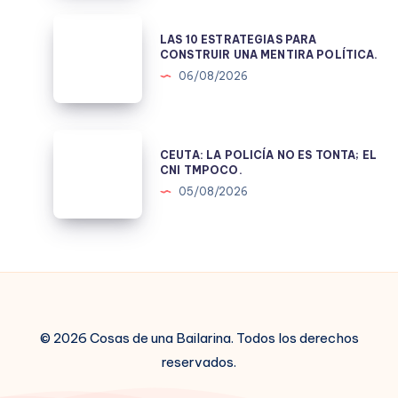
LAS
LAS 10 ESTRATEGIAS PARA
10
CONSTRUIR UNA MENTIRA POLÍTICA.
ESTRATEGIAS
06/08/2026
PARA
CONSTRUIR
UNA
CEUTA:
CEUTA: LA POLICÍA NO ES TONTA; EL
MENTIRA
LA
CNI TMPOCO.
POLÍTICA.
POLICÍA
05/08/2026
NO
ES
TONTA;
EL
CNI
TMPOCO.
© 2026 Cosas de una Bailarina. Todos los derechos
reservados.