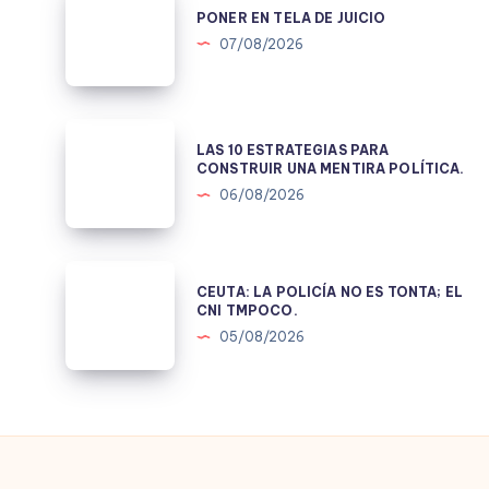
EN
PONER EN TELA DE JUICIO
TELA
07/08/2026
DE
JUICIO
LAS
LAS 10 ESTRATEGIAS PARA
10
CONSTRUIR UNA MENTIRA POLÍTICA.
ESTRATEGIAS
06/08/2026
PARA
CONSTRUIR
UNA
CEUTA:
CEUTA: LA POLICÍA NO ES TONTA; EL
MENTIRA
LA
CNI TMPOCO.
POLÍTICA.
POLICÍA
05/08/2026
NO
ES
TONTA;
EL
CNI