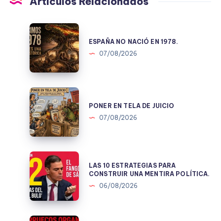
Artículos Relacionados
ESPAÑA
NO
ESPAÑA NO NACIÓ EN 1978.
NACIÓ
07/08/2026
EN
1978.
PONER
EN
PONER EN TELA DE JUICIO
TELA
07/08/2026
DE
JUICIO
LAS
LAS 10 ESTRATEGIAS PARA
10
CONSTRUIR UNA MENTIRA POLÍTICA.
ESTRATEGIAS
06/08/2026
PARA
CONSTRUIR
UNA