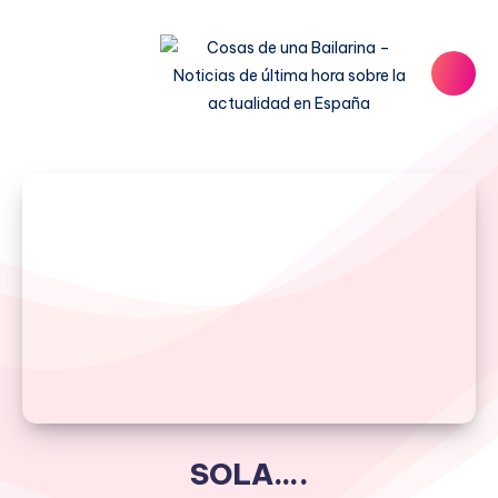
SOLA….