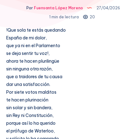
Por
Fuensanta López Moreno
27/04/2026
1 min de lectura
20
!Que sola te estás quedando
España de mi dolor,
que ya ni en el Parlamento
se deja sentir tu voz!,
ahora te hacen plurilingüe
sin ninguna otra razón,
que a traidores de tu causa
dar una satisfacción.
Por siete votos malditos
te hacen plurinación
sin solar y sin bandera,
sin Rey ni Constitución,
porque así lo ha querido
el prófugo de Waterloo,
y solícito lo ha comprado