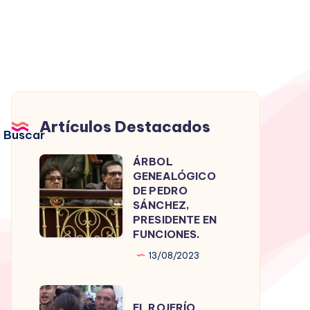
Artículos Destacados
Buscar
ÁRBOL
ÁRBOL
GENEALÓGICO
GENEALÓGICO
DE PEDRO
DE
SÁNCHEZ,
PRESIDENTE EN
PEDRO
FUNCIONES.
SÁNCHEZ,
13/08/2023
PRESIDENTE
EN
EL
FUNCIONES.
EL ROJERÍO