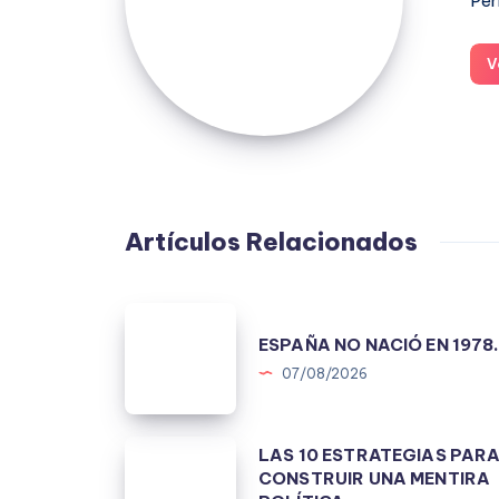
Per
V
Artículos Relacionados
ESPAÑA
ESPAÑA NO NACIÓ EN 1978
NO
07/08/2026
NACIÓ
EN
1978.
LAS
LAS 10 ESTRATEGIAS PAR
CONSTRUIR UNA MENTIRA
10