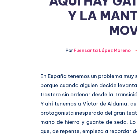
“AQUÍ HAY G
Y LA MANT
MOV
Por
Fuensanta López Moreno
En España tenemos un problema muy se
Compartir
porque cuando alguien decide levanta
en
Compartir
trastero sin ordenar desde la Transició
Facebook
Y ahí tenemos a Víctor de Aldama, qu
en
protagonista inesperado del gran teat
Twitter
mano de hierro y guante de seda. Lo
que, de repente, empieza a recordar 