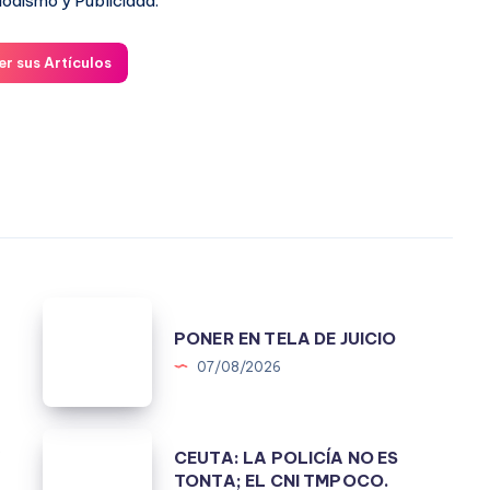
iodismo y Publicidad.
er sus Artículos
PONER
.
PONER EN TELA DE JUICIO
EN
07/08/2026
TELA
DE
JUICIO
CEUTA:
A
CEUTA: LA POLICÍA NO ES
LA
TONTA; EL CNI TMPOCO.