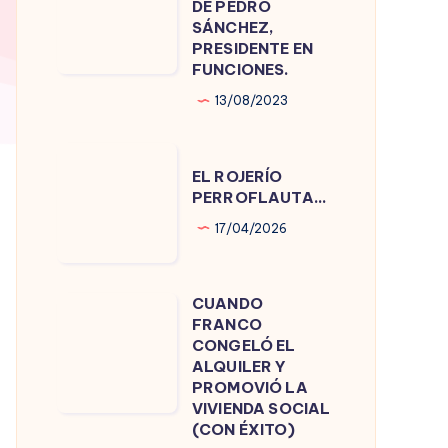
DE PEDRO
DE
SÁNCHEZ,
PRESIDENTE EN
PEDRO
FUNCIONES.
SÁNCHEZ,
13/08/2023
PRESIDENTE
EN
EL
FUNCIONES.
EL ROJERÍO
ROJERÍO
PERROFLAUTA…
PERROFLAUTA…
17/04/2026
CUANDO
CUANDO
FRANCO
FRANCO
CONGELÓ EL
CONGELÓ
ALQUILER Y
PROMOVIÓ LA
EL
VIVIENDA SOCIAL
ALQUILER
(CON ÉXITO)
Y