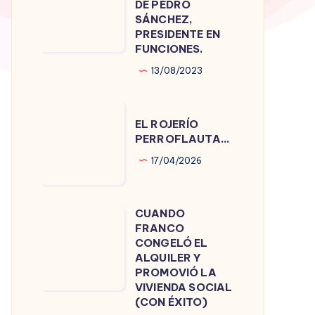
DE PEDRO
DE
SÁNCHEZ,
PRESIDENTE EN
PEDRO
FUNCIONES.
SÁNCHEZ,
13/08/2023
PRESIDENTE
EN
EL
FUNCIONES.
EL ROJERÍO
ROJERÍO
PERROFLAUTA…
PERROFLAUTA…
17/04/2026
CUANDO
CUANDO
FRANCO
FRANCO
CONGELÓ EL
CONGELÓ
ALQUILER Y
PROMOVIÓ LA
EL
VIVIENDA SOCIAL
ALQUILER
(CON ÉXITO)
Y