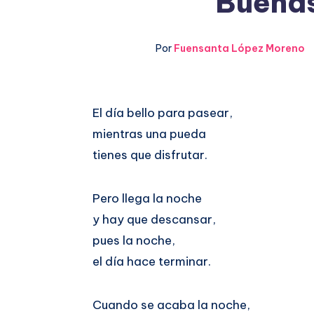
Buenas
Por
Fuensanta López Moreno
Compartir
El día bello para pasear,
mientras una pueda
en
Compartir
tienes que disfrutar.
Facebook
en
Pero llega la noche
Twitter
y hay que descansar,
pues la noche,
el día hace terminar.
Cuando se acaba la noche,