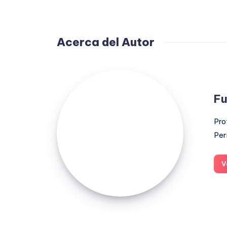
Acerca del Autor
Fuensanta
López
Fu
Moreno
Pro
Per
V