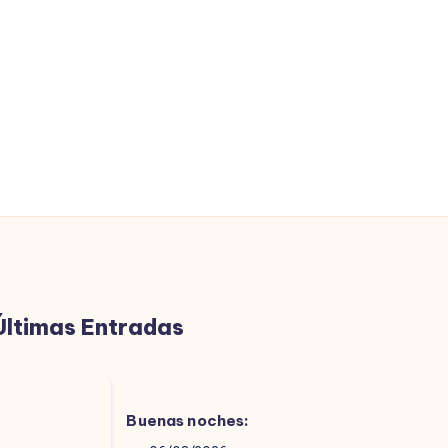
Últimas Entradas
uenas
oches:
Buenas noches: