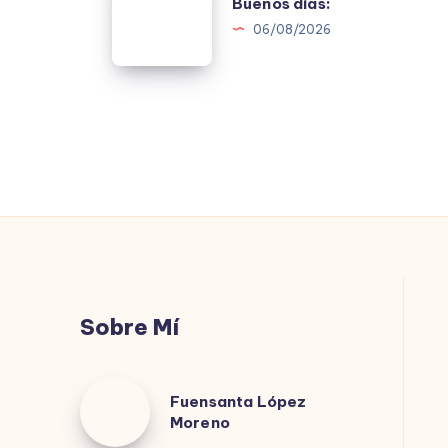
Buenos días:
días:
06/08/2026
Sobre Mí
Fuensanta
Fuensanta López
López
Moreno
Moreno