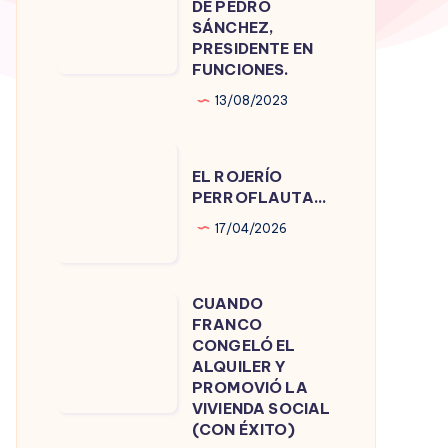
DE PEDRO
DE
SÁNCHEZ,
PRESIDENTE EN
PEDRO
FUNCIONES.
SÁNCHEZ,
13/08/2023
PRESIDENTE
EN
EL
FUNCIONES.
EL ROJERÍO
ROJERÍO
PERROFLAUTA…
PERROFLAUTA…
17/04/2026
CUANDO
CUANDO
FRANCO
FRANCO
CONGELÓ EL
CONGELÓ
ALQUILER Y
PROMOVIÓ LA
EL
VIVIENDA SOCIAL
ALQUILER
(CON ÉXITO)
Y