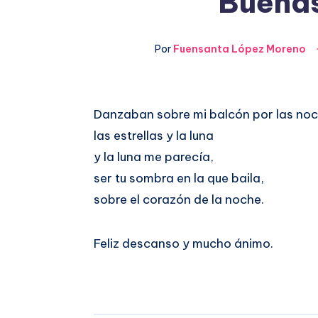
Buenas
Por
Fuensanta López Moreno
Compartir
Danzaban sobre mi balcón por las noc
las estrellas y la luna
en
Compartir
y la luna me parecía,
Facebook
en
ser tu sombra en la que baila,
sobre el corazón de la noche.
Twitter
Feliz descanso y mucho ánimo.