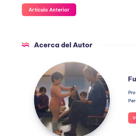
Artículo Anterior
Acerca del Autor
Fuensanta
López
Fu
Moreno
Pro
Per
V