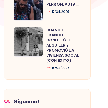
ROJERÍO
PERROFLAUTA…
PERROFLAUTA…
17/04/2026
CUANDO
CUANDO
FRANCO
FRANCO
CONGELÓ EL
CONGELÓ
ALQUILER Y
PROMOVIÓ LA
EL
VIVIENDA SOCIAL
ALQUILER
(CON ÉXITO)
Y
18/04/2023
PROMOVIÓ
LA
VIVIENDA
SOCIAL
(CON
Sígueme!
ÉXITO)