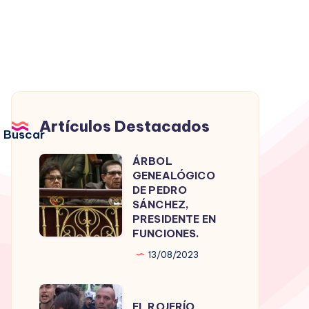
Artículos Destacados
Buscar
ÁRBOL
ÁRBOL
GENEALÓGICO
GENEALÓGICO
DE PEDRO
DE
SÁNCHEZ,
PRESIDENTE EN
PEDRO
FUNCIONES.
SÁNCHEZ,
13/08/2023
PRESIDENTE
EN
EL
FUNCIONES.
EL ROJERÍO