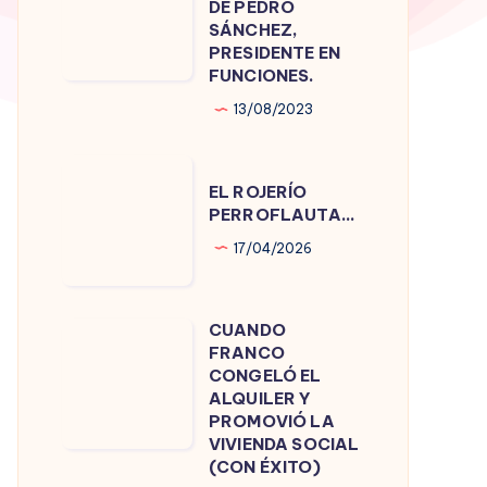
DE PEDRO
DE
SÁNCHEZ,
PRESIDENTE EN
PEDRO
FUNCIONES.
SÁNCHEZ,
13/08/2023
PRESIDENTE
EN
EL
FUNCIONES.
EL ROJERÍO
ROJERÍO
PERROFLAUTA…
PERROFLAUTA…
17/04/2026
CUANDO
CUANDO
FRANCO
FRANCO
CONGELÓ EL
CONGELÓ
ALQUILER Y
PROMOVIÓ LA
EL
VIVIENDA SOCIAL
ALQUILER
(CON ÉXITO)
Y