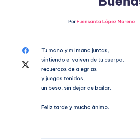
Buenas
Por
Fuensanta López Moreno
Compartir
Tu mano y mi mano juntas,
sintiendo el vaiven de tu cuerpo,
en
Compartir
recuerdos de alegrias
Facebook
en
y juegos tenidos,
un beso, sin dejar de bailar.
Twitter
Feliz tarde y mucho ánimo.