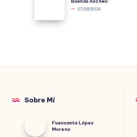
Buenas noches:
noches:
07/08/2026
Sobre Mí
Fuensanta
Fuensanta López
López
Moreno
Moreno