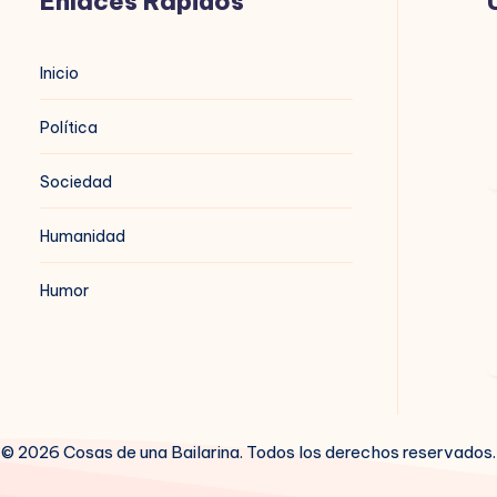
Enlaces Rápidos
Inicio
1
Política
Sociedad
Humanidad
B
P
d
Humor
© 2026 Cosas de una Bailarina. Todos los derechos reservados.