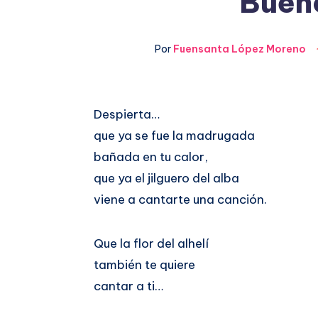
Bueno
Por
Fuensanta López Moreno
Compartir
Despierta…
que ya se fue la madrugada
en
Compartir
bañada en tu calor,
Facebook
en
que ya el jilguero del alba
viene a cantarte una canción.
Twitter
Que la flor del alhelí
también te quiere
cantar a ti…