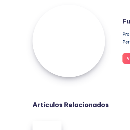
Fuensanta
López
Fu
Moreno
Pro
Per
V
Artículos Relacionados
Buenos