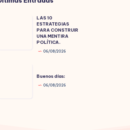
Últimas Entradas
LAS 10
LAS
ESTRATEGIAS
0
PARA CONSTRUIR
ESTRATEGIAS
UNA MENTIRA
POLÍTICA.
PARA
CONSTRUIR
06/08/2026
UNA
MENTIRA
uenos
OLÍTICA.
ías:
Buenos días:
06/08/2026