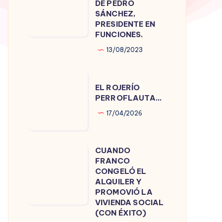
DE PEDRO
DE
SÁNCHEZ,
PRESIDENTE EN
PEDRO
FUNCIONES.
SÁNCHEZ,
13/08/2023
PRESIDENTE
EN
EL
FUNCIONES.
EL ROJERÍO
ROJERÍO
PERROFLAUTA…
PERROFLAUTA…
17/04/2026
CUANDO
CUANDO
FRANCO
FRANCO
CONGELÓ EL
CONGELÓ
ALQUILER Y
PROMOVIÓ LA
EL
VIVIENDA SOCIAL
ALQUILER
(CON ÉXITO)
Y