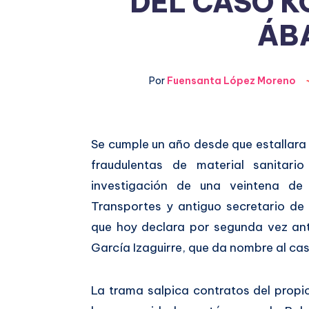
DEL CASO K
ÁB
Por
Fuensanta López Moreno
Compartir
Se cumple un año desde que estallara
fraudulentas de material sanitari
en
Compartir
investigación de una veintena de 
Facebook
en
Transportes y antiguo secretario de
que hoy declara por segunda vez ant
Twitter
García Izaguirre, que da nombre al cas
La trama salpica contratos del propio