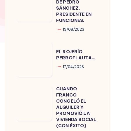
DE PEDRO
DE
SÁNCHEZ,
PRESIDENTE EN
PEDRO
FUNCIONES.
SÁNCHEZ,
13/08/2023
PRESIDENTE
EN
EL
FUNCIONES.
EL ROJERÍO
ROJERÍO
PERROFLAUTA…
PERROFLAUTA…
17/04/2026
CUANDO
CUANDO
FRANCO
FRANCO
CONGELÓ EL
CONGELÓ
ALQUILER Y
PROMOVIÓ LA
EL
VIVIENDA SOCIAL
ALQUILER
(CON ÉXITO)
Y