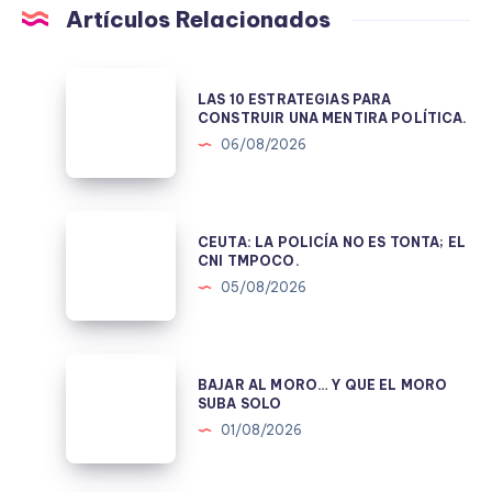
Artículos Relacionados
LAS
LAS 10 ESTRATEGIAS PARA
10
CONSTRUIR UNA MENTIRA POLÍTICA.
ESTRATEGIAS
06/08/2026
PARA
CONSTRUIR
UNA
CEUTA:
CEUTA: LA POLICÍA NO ES TONTA; EL
MENTIRA
LA
CNI TMPOCO.
POLÍTICA.
POLICÍA
05/08/2026
NO
ES
TONTA;
BAJAR
BAJAR AL MORO… Y QUE EL MORO
EL
AL
SUBA SOLO
CNI
MORO…
01/08/2026
TMPOCO.
Y
QUE