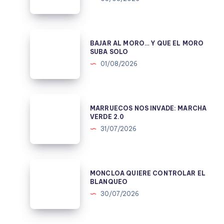
NO
ES
TONTA;
BAJAR
BAJAR AL MORO… Y QUE EL MORO
EL
AL
SUBA SOLO
CNI
MORO…
01/08/2026
TMPOCO.
Y
QUE
EL
MARRUECOS
MARRUECOS NOS INVADE: MARCHA
MORO
NOS
VERDE 2.0
SUBA
INVADE:
31/07/2026
SOLO
MARCHA
VERDE
2.0
MONCLOA
MONCLOA QUIERE CONTROLAR EL
QUIERE
BLANQUEO
CONTROLAR
30/07/2026
EL
BLANQUEO