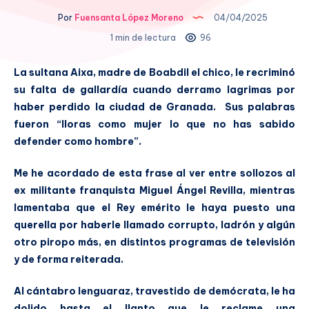
Por
Fuensanta López Moreno
04/04/2025
1 min de lectura
96
La sultana Aixa, madre de Boabdil el chico, le recriminó
su falta de gallardía cuando derramo lagrimas por
haber perdido la ciudad de Granada. Sus palabras
fueron “lloras como mujer lo que no has sabido
defender como hombre”.
Me he acordado de esta frase al ver entre sollozos al
ex militante franquista Miguel Ángel Revilla, mientras
lamentaba que el Rey emérito le haya puesto una
querella por haberle llamado corrupto, ladrón y algún
otro piropo más, en distintos programas de televisión
y de forma reiterada.
Al cántabro lenguaraz, travestido de demócrata, le ha
dolido hasta el llanto que le reclame una