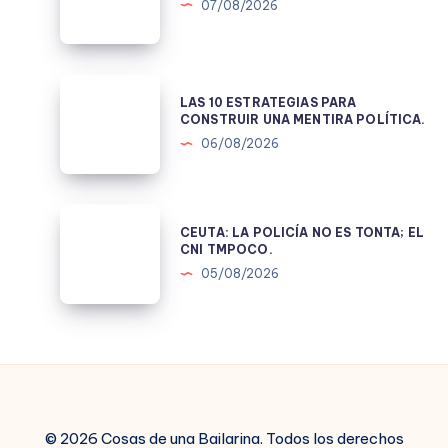
TELA
07/08/2026
DE
JUICIO
LAS
LAS 10 ESTRATEGIAS PARA
10
CONSTRUIR UNA MENTIRA POLÍTICA.
ESTRATEGIAS
06/08/2026
PARA
CONSTRUIR
UNA
CEUTA:
CEUTA: LA POLICÍA NO ES TONTA; EL
MENTIRA
LA
CNI TMPOCO.
POLÍTICA.
POLICÍA
05/08/2026
NO
ES
TONTA;
EL
CNI
TMPOCO.
© 2026 Cosas de una Bailarina. Todos los derechos