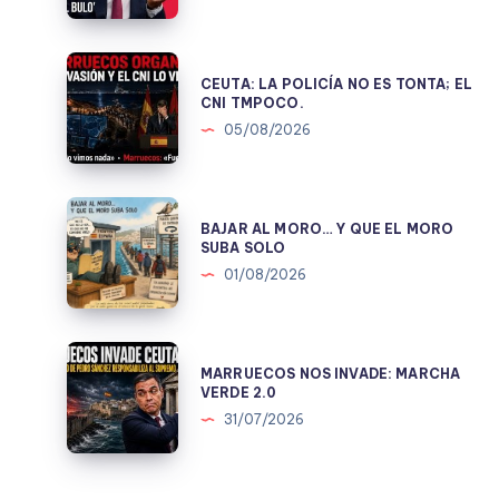
PARA
CONSTRUIR
UNA
CEUTA:
CEUTA: LA POLICÍA NO ES TONTA; EL
MENTIRA
LA
CNI TMPOCO.
POLÍTICA.
POLICÍA
05/08/2026
NO
ES
TONTA;
BAJAR
BAJAR AL MORO… Y QUE EL MORO
EL
AL
SUBA SOLO
CNI
MORO…
01/08/2026
TMPOCO.
Y
QUE
EL
MARRUECOS
MARRUECOS NOS INVADE: MARCHA
MORO
NOS
VERDE 2.0
SUBA
INVADE:
31/07/2026
SOLO
MARCHA
VERDE
2.0