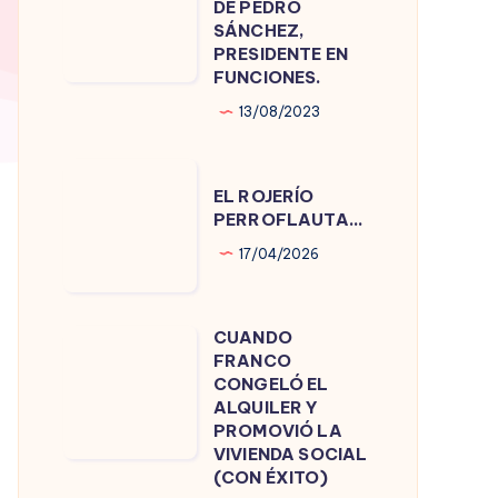
DE PEDRO
DE
SÁNCHEZ,
PRESIDENTE EN
PEDRO
FUNCIONES.
SÁNCHEZ,
13/08/2023
PRESIDENTE
EN
EL
FUNCIONES.
EL ROJERÍO
ROJERÍO
PERROFLAUTA…
PERROFLAUTA…
17/04/2026
CUANDO
CUANDO
FRANCO
FRANCO
CONGELÓ EL
CONGELÓ
ALQUILER Y
PROMOVIÓ LA
EL
VIVIENDA SOCIAL
ALQUILER
(CON ÉXITO)
Y