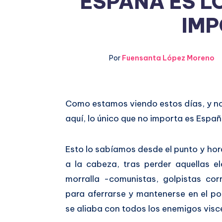
ESPAÑA ES L
IMP
Por
Fuensanta López Moreno
Compartir
Como estamos viendo estos días, y no
aquí, lo único que no importa es Españ
en
Compartir
Facebook
en
Esto lo sabíamos desde el punto y hor
a la cabeza, tras perder aquellas 
Twitter
morralla -comunistas, golpistas cor
para aferrarse y mantenerse en el po
se aliaba con todos los enemigos visc