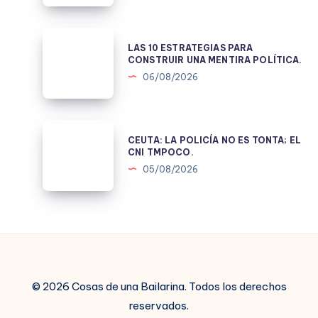
JUICIO
LAS
LAS 10 ESTRATEGIAS PARA
10
CONSTRUIR UNA MENTIRA POLÍTICA.
ESTRATEGIAS
06/08/2026
PARA
CONSTRUIR
UNA
CEUTA:
CEUTA: LA POLICÍA NO ES TONTA; EL
MENTIRA
LA
CNI TMPOCO.
POLÍTICA.
POLICÍA
05/08/2026
NO
ES
TONTA;
EL
CNI
TMPOCO.
© 2026 Cosas de una Bailarina. Todos los derechos
reservados.