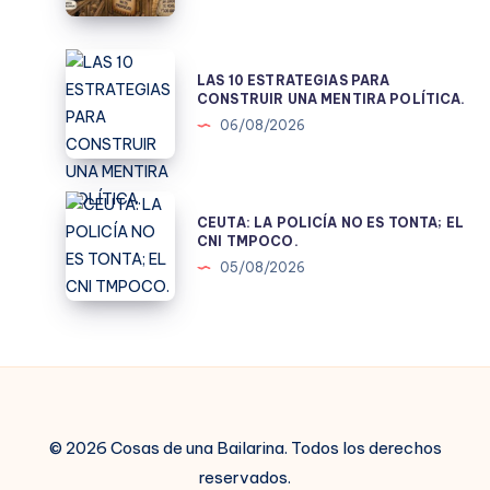
DE
JUICIO
LAS
LAS 10 ESTRATEGIAS PARA
10
CONSTRUIR UNA MENTIRA POLÍTICA.
ESTRATEGIAS
06/08/2026
PARA
CONSTRUIR
UNA
CEUTA:
CEUTA: LA POLICÍA NO ES TONTA; EL
MENTIRA
LA
CNI TMPOCO.
POLÍTICA.
POLICÍA
05/08/2026
NO
ES
TONTA;
EL
CNI
TMPOCO.
© 2026 Cosas de una Bailarina. Todos los derechos
reservados.