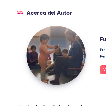
Acerca del Autor
Fuensanta
López
Fu
Moreno
Pro
Per
V