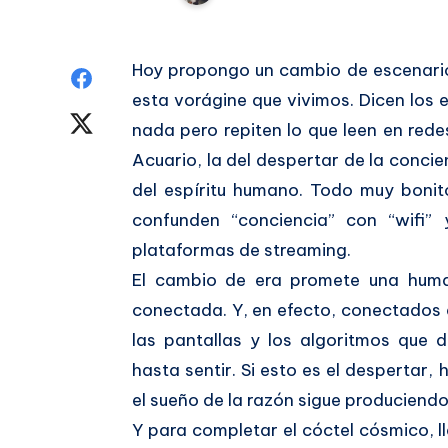
Hoy propongo un cambio de escenario 
Compartir
esta vorágine que vivimos. Dicen los 
en
Compartir
nada pero repiten lo que leen en rede
Facebook
Acuario, la del despertar de la concien
en
del espíritu humano. Todo muy boni
Twitter
confunden “conciencia” con “wifi” 
plataformas de streaming.
El cambio de era promete una huma
conectada. Y, en efecto, conectados
las pantallas y los algoritmos que
hasta sentir. Si esto es el despertar,
el sueño de la razón sigue produciendo
Y para completar el cóctel cósmico, l