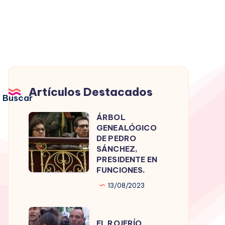
Artículos Destacados
Buscar
ÁRBOL
ÁRBOL
GENEALÓGICO
GENEALÓGICO
DE PEDRO
DE
SÁNCHEZ,
PRESIDENTE EN
PEDRO
FUNCIONES.
SÁNCHEZ,
13/08/2023
PRESIDENTE
EN
EL
FUNCIONES.
EL ROJERÍO