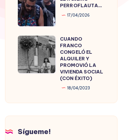
ROJERÍO
PERROFLAUTA…
PERROFLAUTA…
17/04/2026
CUANDO
CUANDO
FRANCO
FRANCO
CONGELÓ EL
CONGELÓ
ALQUILER Y
PROMOVIÓ LA
EL
VIVIENDA SOCIAL
ALQUILER
(CON ÉXITO)
Y
18/04/2023
PROMOVIÓ
LA
VIVIENDA
SOCIAL
(CON
Sígueme!
ÉXITO)