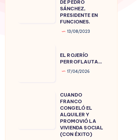
DE PEDRO
DE
SÁNCHEZ,
PRESIDENTE EN
PEDRO
FUNCIONES.
SÁNCHEZ,
13/08/2023
PRESIDENTE
EN
EL
FUNCIONES.
EL ROJERÍO
ROJERÍO
PERROFLAUTA…
PERROFLAUTA…
17/04/2026
CUANDO
CUANDO
FRANCO
FRANCO
CONGELÓ EL
CONGELÓ
ALQUILER Y
PROMOVIÓ LA
EL
VIVIENDA SOCIAL
ALQUILER
(CON ÉXITO)
Y