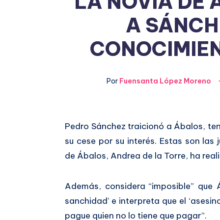
LA NOVIA DE
A SÁNCH
CONOCIMIEN
Por
Fuensanta López Moreno
Compartir
Pedro Sánchez traicionó a Ábalos, te
su cese por su interés. Estas son las
en
Compartir
de Ábalos, Andrea de la Torre, ha rea
Facebook
en
Además, considera “imposible” que Á
Twitter
sanchidad’ e interpreta que el ‘asesin
pague quien no lo tiene que pagar”.