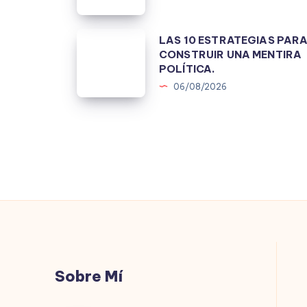
EN
1978.
LAS
LAS 10 ESTRATEGIAS PAR
CONSTRUIR UNA MENTIRA
10
POLÍTICA.
ESTRATEGIAS
06/08/2026
PARA
CONSTRUIR
UNA
MENTIRA
POLÍTICA.
Sobre Mí