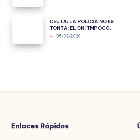
DE
JUICIO
CEUTA:
A
CEUTA: LA POLICÍA NO ES
LA
TONTA; EL CNI TMPOCO.
POLICÍA
05/08/2026
NO
ES
TONTA;
EL
CNI
TMPOCO.
Enlaces Rápidos