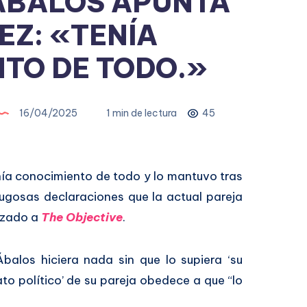
 ÁBALOS APUNTA
EZ: «TENÍA
TO DE TODO.»
16/04/2025
1 min de lectura
45
nía conocimiento de todo y lo mantuvo tras
 jugosas declaraciones que la actual pareja
lizado a
The Objective
.
balos hiciera nada sin que lo supiera ‘su
ato político’ de su pareja obedece a que “lo