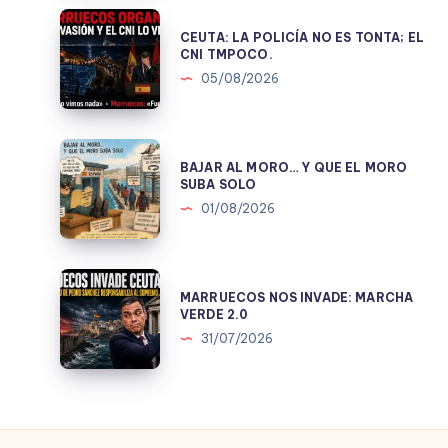
UNA
CEUTA:
CEUTA: LA POLICÍA NO ES TONTA; EL
MENTIRA
LA
CNI TMPOCO.
POLÍTICA.
POLICÍA
05/08/2026
NO
ES
TONTA;
BAJAR
BAJAR AL MORO… Y QUE EL MORO
EL
AL
SUBA SOLO
CNI
MORO…
01/08/2026
TMPOCO.
Y
QUE
EL
MARRUECOS
MARRUECOS NOS INVADE: MARCHA
MORO
NOS
VERDE 2.0
SUBA
INVADE:
31/07/2026
SOLO
MARCHA
VERDE
2.0