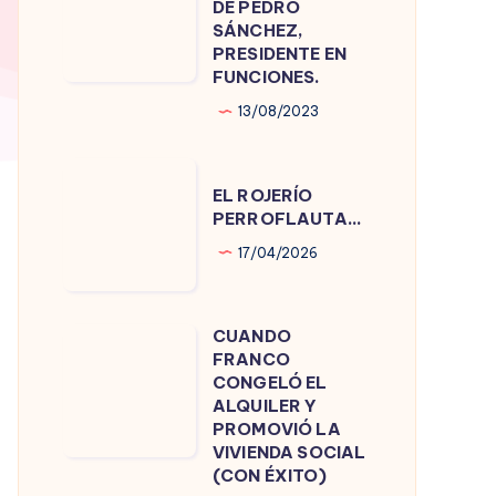
DE PEDRO
DE
SÁNCHEZ,
PRESIDENTE EN
PEDRO
FUNCIONES.
SÁNCHEZ,
13/08/2023
PRESIDENTE
EN
EL
FUNCIONES.
EL ROJERÍO
ROJERÍO
PERROFLAUTA…
PERROFLAUTA…
17/04/2026
CUANDO
CUANDO
FRANCO
FRANCO
CONGELÓ EL
CONGELÓ
ALQUILER Y
PROMOVIÓ LA
EL
VIVIENDA SOCIAL
ALQUILER
(CON ÉXITO)
Y