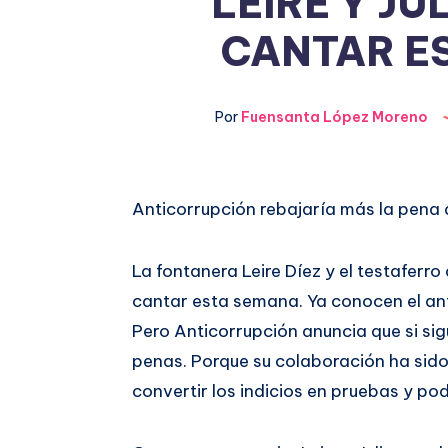
LEIRE Y JU
CANTAR E
Por
Fuensanta López Moreno
Compartir
Anticorrupción rebajaría más la pen
en
Compartir
La fontanera Leire Díez y el testaferro
Facebook
en
cantar esta semana. Ya conocen el an
Pero Anticorrupción anuncia que si si
Twitter
penas. Porque su colaboración ha sido
convertir los indicios en pruebas y po