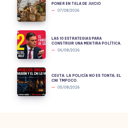
EN
PONER EN TELA DE JUICIO
TELA
07/08/2026
DE
JUICIO
LAS
LAS 10 ESTRATEGIAS PARA
10
CONSTRUIR UNA MENTIRA POLÍTICA.
ESTRATEGIAS
06/08/2026
PARA
CONSTRUIR
UNA
CEUTA:
CEUTA: LA POLICÍA NO ES TONTA; EL
MENTIRA
LA
CNI TMPOCO.
POLÍTICA.
POLICÍA
05/08/2026
NO
ES
TONTA;
EL
CNI
TMPOCO.