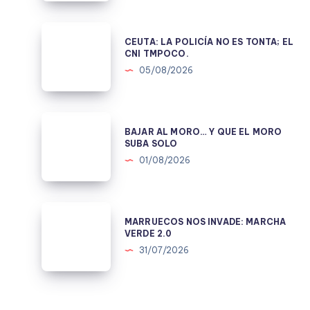
CONSTRUIR
UNA
CEUTA:
CEUTA: LA POLICÍA NO ES TONTA; EL
MENTIRA
LA
CNI TMPOCO.
POLÍTICA.
POLICÍA
05/08/2026
NO
ES
TONTA;
BAJAR
BAJAR AL MORO… Y QUE EL MORO
EL
AL
SUBA SOLO
CNI
MORO…
01/08/2026
TMPOCO.
Y
QUE
EL
MARRUECOS
MARRUECOS NOS INVADE: MARCHA
MORO
NOS
VERDE 2.0
SUBA
INVADE:
31/07/2026
SOLO
MARCHA
VERDE
2.0