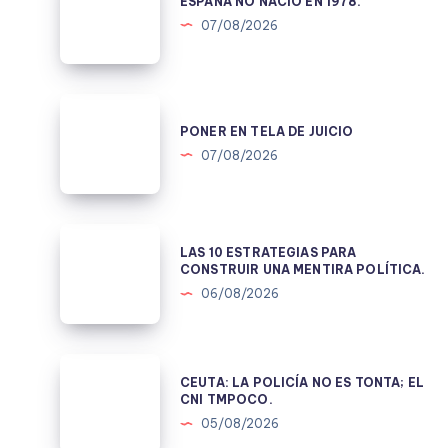
NO
ESPAÑA NO NACIÓ EN 1978.
NACIÓ
07/08/2026
EN
1978.
PONER
EN
PONER EN TELA DE JUICIO
TELA
07/08/2026
DE
JUICIO
LAS
LAS 10 ESTRATEGIAS PARA
10
CONSTRUIR UNA MENTIRA POLÍTICA.
ESTRATEGIAS
06/08/2026
PARA
CONSTRUIR
UNA
CEUTA:
CEUTA: LA POLICÍA NO ES TONTA; EL
MENTIRA
LA
CNI TMPOCO.
POLÍTICA.
POLICÍA
05/08/2026
NO