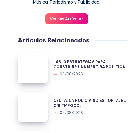
Música. Periodismo y Publicidad.
Ver sus Artículos
Artículos Relacionados
LAS
LAS 10 ESTRATEGIAS PARA
10
CONSTRUIR UNA MENTIRA POLÍTICA.
ESTRATEGIAS
06/08/2026
PARA
CONSTRUIR
UNA
CEUTA:
CEUTA: LA POLICÍA NO ES TONTA; EL
MENTIRA
LA
CNI TMPOCO.
POLÍTICA.
POLICÍA
05/08/2026
NO
ES
TONTA;