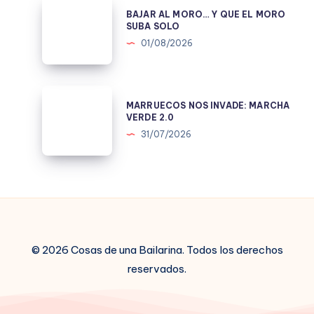
BAJAR
BAJAR AL MORO… Y QUE EL MORO
EL
AL
SUBA SOLO
CNI
MORO…
01/08/2026
TMPOCO.
Y
QUE
EL
MARRUECOS
MARRUECOS NOS INVADE: MARCHA
MORO
NOS
VERDE 2.0
SUBA
INVADE:
31/07/2026
SOLO
MARCHA
VERDE
2.0
© 2026 Cosas de una Bailarina. Todos los derechos
reservados.