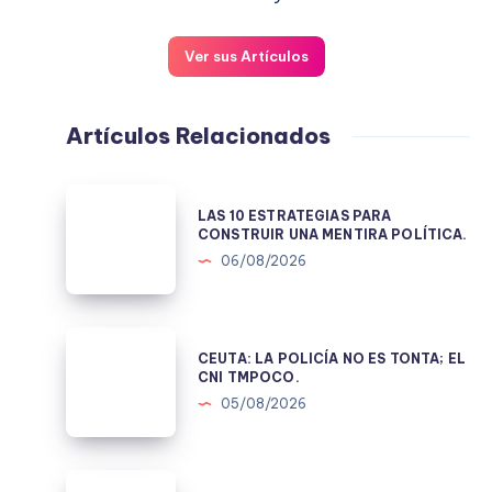
Ver sus Artículos
Artículos Relacionados
LAS
LAS 10 ESTRATEGIAS PARA
10
CONSTRUIR UNA MENTIRA POLÍTICA.
ESTRATEGIAS
06/08/2026
PARA
CONSTRUIR
UNA
CEUTA:
CEUTA: LA POLICÍA NO ES TONTA; EL
MENTIRA
LA
CNI TMPOCO.
POLÍTICA.
POLICÍA
05/08/2026
NO
ES
TONTA;
BAJAR