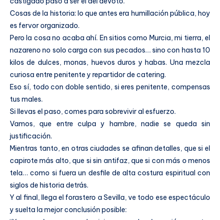
castigado pasó a ser el del devoto.
Cosas de la historia: lo que antes era humillación pública, hoy
es fervor organizado.
Pero la cosa no acaba ahí. En sitios como Murcia, mi tierra, el
nazareno no solo carga con sus pecados… sino con hasta 10
kilos de dulces, monas, huevos duros y habas. Una mezcla
curiosa entre penitente y repartidor de catering.
Eso sí, todo con doble sentido, si eres penitente, compensas
tus males.
Si llevas el paso, comes para sobrevivir al esfuerzo.
Vamos, que entre culpa y hambre, nadie se queda sin
justificación.
Mientras tanto, en otras ciudades se afinan detalles, que si el
capirote más alto, que si sin antifaz, que si con más o menos
tela… como si fuera un desfile de alta costura espiritual con
siglos de historia detrás.
Y al final, llega el forastero a Sevilla, ve todo ese espectáculo
y suelta la mejor conclusión posible: