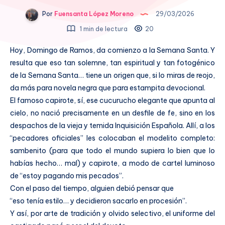
Por
Fuensanta López Moreno
29/03/2026
1 min de lectura
20
Hoy, Domingo de Ramos, da comienzo a la Semana Santa. Y
resulta que eso tan solemne, tan espiritual y tan fotogénico
de la Semana Santa… tiene un origen que, si lo miras de reojo,
da más para novela negra que para estampita devocional.
El famoso capirote, sí, ese cucurucho elegante que apunta al
cielo, no nació precisamente en un desfile de fe, sino en los
despachos de la vieja y temida Inquisición Española. Allí, a los
“pecadores oficiales” les colocaban el modelito completo:
sambenito (para que todo el mundo supiera lo bien que lo
habías hecho… mal) y capirote, a modo de cartel luminoso
de “estoy pagando mis pecados”.
Con el paso del tiempo, alguien debió pensar que
“eso tenía estilo… y decidieron sacarlo en procesión”.
Y así, por arte de tradición y olvido selectivo, el uniforme del