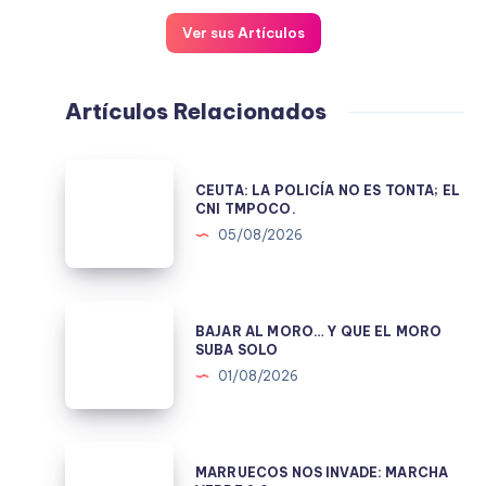
Ver sus Artículos
Artículos Relacionados
CEUTA:
CEUTA: LA POLICÍA NO ES TONTA; EL
LA
CNI TMPOCO.
POLICÍA
05/08/2026
NO
ES
TONTA;
BAJAR
BAJAR AL MORO… Y QUE EL MORO
EL
AL
SUBA SOLO
CNI
MORO…
01/08/2026
TMPOCO.
Y
QUE
EL
MARRUECOS
MARRUECOS NOS INVADE: MARCHA
MORO
NOS