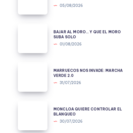
POLICÍA
05/08/2026
NO
ES
TONTA;
BAJAR
BAJAR AL MORO… Y QUE EL MORO
EL
AL
SUBA SOLO
CNI
MORO…
01/08/2026
TMPOCO.
Y
QUE
EL
MARRUECOS
MARRUECOS NOS INVADE: MARCHA
MORO
NOS
VERDE 2.0
SUBA
INVADE:
31/07/2026
SOLO
MARCHA
VERDE
2.0
MONCLOA
MONCLOA QUIERE CONTROLAR EL
QUIERE
BLANQUEO
CONTROLAR
30/07/2026
EL