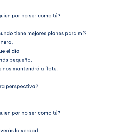
lguien por no ser como tú?
mundo tiene mejores planes para mí?
anera,
ue el día
 más pequeño,
e nos mantendrá a flote.
otra perspectiva?
lguien por no ser como tú?
 verás la verdad,