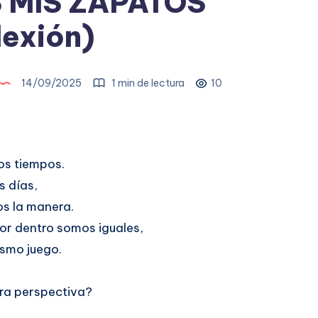
S MIS ZAPATOS
lexión)
14/09/2025
1 min de lectura
10
los tiempos.
s días,
os la manera.
or dentro somos iguales,
ismo juego.
otra perspectiva?