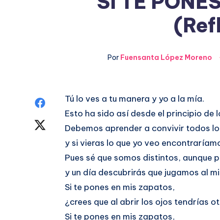
SI TE PONE
(Ref
Por
Fuensanta López Moreno
Tú lo ves a tu manera y yo a la mía.
Compartir
Esto ha sido así desde el principio de 
en
Compartir
Debemos aprender a convivir todos lo
Facebook
y si vieras lo que yo veo encontraríam
en
Pues sé que somos distintos, aunque p
Twitter
y un día descubrirás que jugamos al m
Si te pones en mis zapatos,
¿crees que al abrir los ojos tendrías 
Si te pones en mis zapatos,