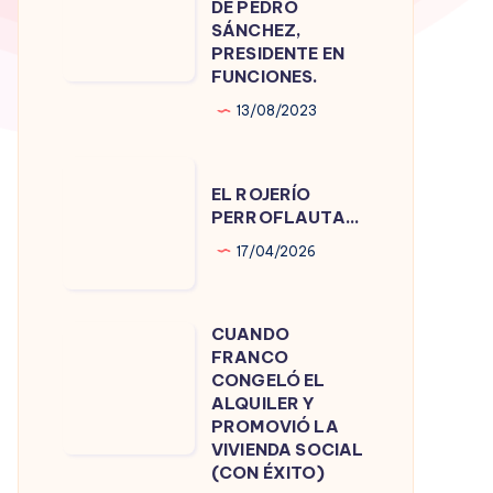
DE PEDRO
DE
SÁNCHEZ,
PRESIDENTE EN
PEDRO
FUNCIONES.
SÁNCHEZ,
13/08/2023
PRESIDENTE
EN
EL
FUNCIONES.
EL ROJERÍO
ROJERÍO
PERROFLAUTA…
PERROFLAUTA…
17/04/2026
CUANDO
CUANDO
FRANCO
FRANCO
CONGELÓ EL
CONGELÓ
ALQUILER Y
PROMOVIÓ LA
EL
VIVIENDA SOCIAL
ALQUILER
(CON ÉXITO)
Y