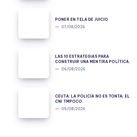
1978.
PONER
EN
PONER EN TELA DE JUICIO
TELA
07/08/2026
DE
JUICIO
LAS
LAS 10 ESTRATEGIAS PARA
10
CONSTRUIR UNA MENTIRA POLÍTICA.
ESTRATEGIAS
06/08/2026
PARA
CONSTRUIR
UNA
CEUTA:
CEUTA: LA POLICÍA NO ES TONTA; EL
MENTIRA
LA
CNI TMPOCO.
POLÍTICA.
POLICÍA
05/08/2026
NO
ES
TONTA;
EL